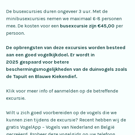
De busexcursies duren ongeveer 3 uur. Met de
minibusexcursies nemen we maximaal 6-8 personen
mee. De kosten voor een
busexcursie zijn €45,00
per
persoon.
De opbrengsten van deze excursies worden besteed
aan een goed vogelkijkdoel. Er wordt in
2025 gespaard voor betere
beschermingsmogelijkheden van de duinvogels zoals
de Tapuit en Blauwe Kiekendief.
Klik voor meer info of aanmelden op de betreffende
excursie.
Wilt u zich goed voorbereiden op de vogels die we
kunnen zien tijdens de excursie? Recent hebben wij de
gratis VogelApp – Vogels van Nederland en België
gecreëerd. Probeer deze vogelgids op uw telefoon