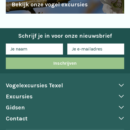
Bekijk onze vogel excursies
Schrijf je in voor onze nieuwsbrief
Inschrijven
Vogelexcursies Texel
Excursies
Gidsen
Contact