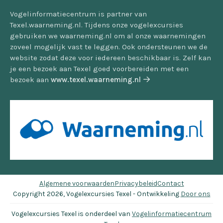
Vogelinformatiecentrum is partner van
Texel.waarneming.nl. Tijdens onze vogelexcursies
gebruiken we waarneming.nl om al onze waarnemingen
zoveel mogelijk vast te leggen. Ook ondersteunen we de
website zodat deze voor iedereen beschikbaar is. Zelf kan
je een bezoek aan Texel goed voorbereiden met een
bezoek aan
www.texel.waarneming.nl
Algemene voorwaarden
Privacybeleid
Contact
Copyright 2026, Vogelexcursies Texel - Ontwikkeling
Door ons
Vogelexcursies Texel is onderdeel van
Vogelinformatiecentrum