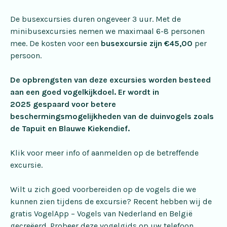
De busexcursies duren ongeveer 3 uur. Met de
minibusexcursies nemen we maximaal 6-8 personen
mee. De kosten voor een
busexcursie zijn €45,00
per
persoon.
De opbrengsten van deze excursies worden besteed
aan een goed vogelkijkdoel. Er wordt in
2025 gespaard voor betere
beschermingsmogelijkheden van de duinvogels zoals
de Tapuit en Blauwe Kiekendief.
Klik voor meer info of aanmelden op de betreffende
excursie.
Wilt u zich goed voorbereiden op de vogels die we
kunnen zien tijdens de excursie? Recent hebben wij de
gratis VogelApp – Vogels van Nederland en België
gecreëerd. Probeer deze vogelgids op uw telefoon