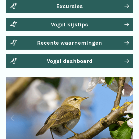
Excursies
Vogel kijktips
Recente waarnemingen
Vogel dashboard