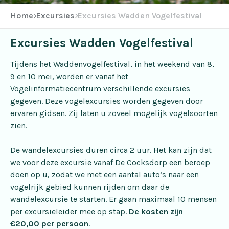
Home
Excursies
Excursies Wadden Vogelfestival
Excursies Wadden Vogelfestival
Tijdens het Waddenvogelfestival, in het weekend van 8,
9 en 10 mei, worden er vanaf het
Vogelinformatiecentrum verschillende excursies
gegeven. Deze vogelexcursies worden gegeven door
ervaren gidsen. Zij laten u zoveel mogelijk vogelsoorten
zien.
De wandelexcursies duren circa 2 uur. Het kan zijn dat
we voor deze excursie vanaf De Cocksdorp een beroep
doen op u, zodat we met een aantal auto’s naar een
vogelrijk gebied kunnen rijden om daar de
wandelexcursie te starten. Er gaan maximaal 10 mensen
per excursieleider mee op stap.
De kosten zijn
€20,00 per persoon
.