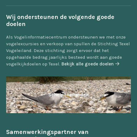
Wij ondersteunen de volgende goede
doelen
Als Vogelinformatiecentrum ondersteunen we met onze
vogelexcursies en verkoop van spullen de Stichting Texel
Vogeleiland. Deze stichting zorgt ervoor dat het
opgehaalde bedrag jaarlijks besteed wordt aan goede
vogelkijkdoelen op Texel.
Bekijk alle goede doelen
Schelpeneilanden
Samenwerkingspartner van