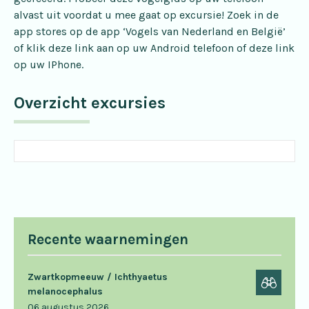
alvast uit voordat u mee gaat op excursie! Zoek in de
app stores op de app ‘Vogels van Nederland en België’
of klik
deze link
aan op uw Android telefoon of
deze link
op uw IPhone.
Overzicht excursies
Recente waarnemingen
Zwartkopmeeuw / Ichthyaetus
melanocephalus
06 augustus 2026