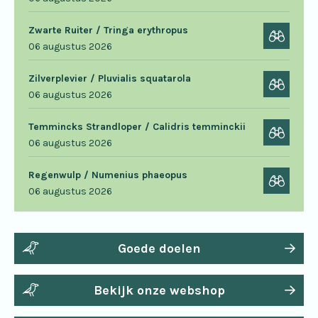
Zwarte Ruiter / Tringa erythropus
06 augustus 2026
Zilverplevier / Pluvialis squatarola
06 augustus 2026
Temmincks Strandloper / Calidris temminckii
06 augustus 2026
Regenwulp / Numenius phaeopus
06 augustus 2026
Goede doelen
Bekijk onze webshop