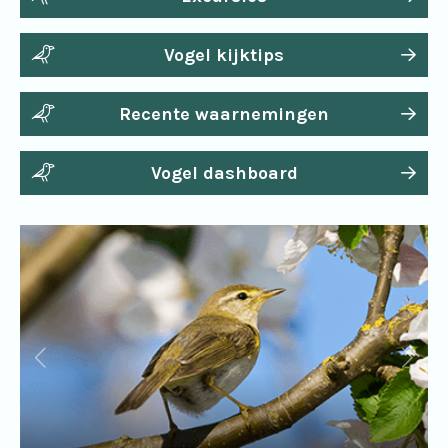
Vogel kijktips
Recente waarnemingen
Vogel dashboard