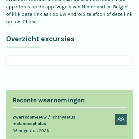
app stores op de app ‘Vogels van Nederland en België’
of klik
deze link
aan op uw Android telefoon of
deze link
op uw IPhone.
Overzicht excursies
Recente waarnemingen
Zwartkopmeeuw / Ichthyaetus
melanocephalus
06 augustus 2026