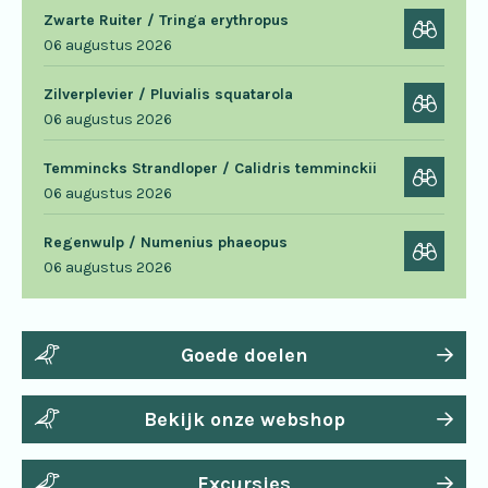
Zwarte Ruiter / Tringa erythropus
06 augustus 2026
Zilverplevier / Pluvialis squatarola
06 augustus 2026
Temmincks Strandloper / Calidris temminckii
06 augustus 2026
Regenwulp / Numenius phaeopus
06 augustus 2026
Goede doelen
Bekijk onze webshop
Excursies