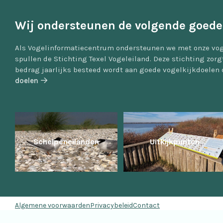
Wij ondersteunen de volgende goede
Als Vogelinformatiecentrum ondersteunen we met onze vog
spullen de Stichting Texel Vogeleiland. Deze stichting zor
bedrag jaarlijks besteed wordt aan goede vogelkijkdoelen 
doelen
Schelpeneilanden
Uitkijkpunten
Algemene voorwaarden
Privacybeleid
Contact
Copyright 2026, Vogelexcursies Texel - Ontwikkeling
Door ons