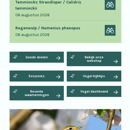
Temmincks Strandloper / Calidris
temminckii
06 augustus 2026
Regenwulp / Numenius phaeopus
06 augustus 2026
Goede doelen
Bekijk onze
webshop
Excursies
Vogel kijktips
Recente
Vogel dashboard
waarnemingen