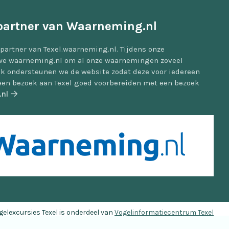
artner van Waarneming.nl
partner van Texel.waarneming.nl. Tijdens onze
we waarneming.nl om al onze waarnemingen zoveel
ok ondersteunen we de website zodat deze voor iedereen
e een bezoek aan Texel goed voorbereiden met een bezoek
.nl
Schelpeneilanden
gelexcursies Texel is onderdeel van
Vogelinformatiecentrum Texel
Website photo's are powered by photoagency
Agami