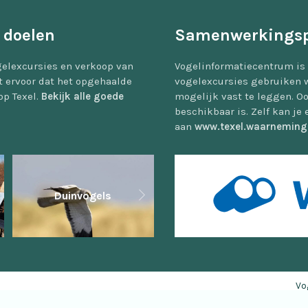
 doelen
Samenwerkingsp
elexcursies en verkoop van
Vogelinformatiecentrum is 
gt ervoor dat het opgehaalde
vogelexcursies gebruiken 
op Texel.
Bekijk alle goede
mogelijk vast te leggen. O
beschikbaar is. Zelf kan j
aan
www.texel.waarneming
Duinvogels
Vo