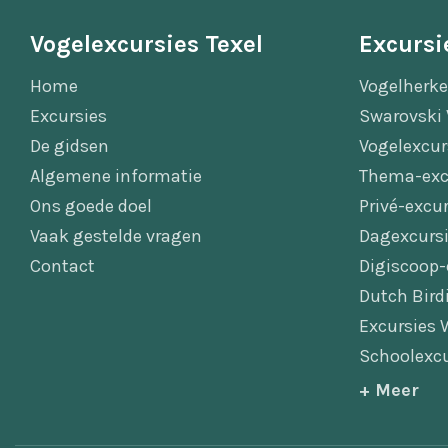
Vogelexcursies Texel
Excursi
Home
Vogelherke
Excursies
Swarovski 
De gidsen
Vogelexcur
Algemene informatie
Thema-exc
Ons goede doel
Privé-excur
Vaak gestelde vragen
Dagexcursi
Contact
Digiscoop-
Dutch Bird
Excursies 
Schoolexcu
+ Meer