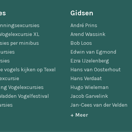
es
Gidsen
nningsexcursies
André Prins
Vogelexcursie XL
Arend Wassink
sies per minibus
Bob Loos
ursies
Edwin van Egmond
sies
Ezra IJzelenberg
e vogels kijken op Texel
Hans van Oosterhout
excursie
Hans Verdaat
ing Vogelexcursies
Hugo Wieleman
Wadden Vogelfestival
Jacob Garvelink
rsies
Jan-Cees van der Velden
+ Meer