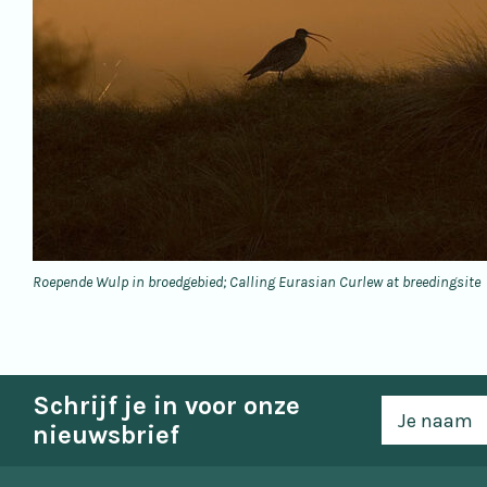
Roepende Wulp in broedgebied; Calling Eurasian Curlew at breedingsite
Schrijf je in voor onze
nieuwsbrief